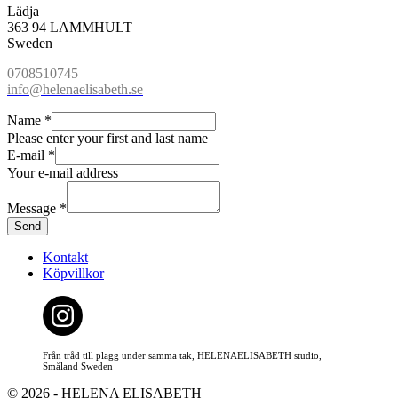
Lädja
363 94 LAMMHULT
Sweden
0708510745
info@helenaelisabeth.se
E
Name
*
-
Please enter your first and last name
m
E-mail
*
a
Your e-mail address
i
l
Message
*
M
Send
e
s
Kontakt
s
Köpvillkor
a
g
e
N
a
Från tråd till plagg under samma tak, HELENAELISABETH studio,
m
Småland Sweden
e
© 2026 - HELENA ELISABETH