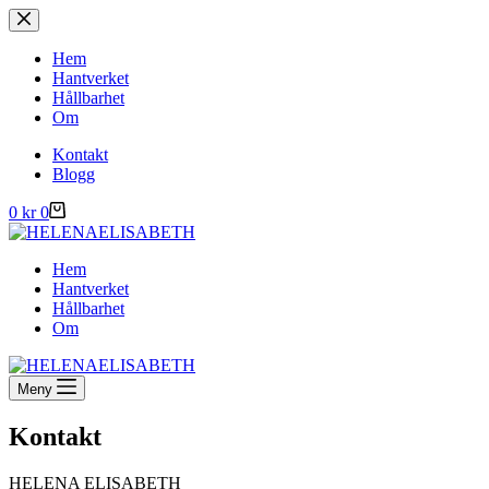
Hoppa
till
innehåll
Hem
Hantverket
Hållbarhet
Om
Kontakt
Blogg
Varukorg
0
kr
0
Hem
Hantverket
Hållbarhet
Om
Meny
Kontakt
HELENA ELISABETH