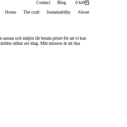
Contact
Blog
0
kr
0
Shopping
cart
Home
The craft
Sustainability
About
annan och miljön får betala priset för att vi kan
rlden sällan ser idag. Mitt mission är att öka