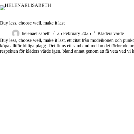
Skip
to
content
Buy less, choose well, make it last
helenaelisabeth
25 February 2025
Kläders värde
Buy less, choose well, make it last, ett citat från modeikonen och punk
köpa alltför billiga plagg. Det finns ett samband mellan det förlorade u
respekten för kläders värde igen, bland annat genom att få veta vad vi 